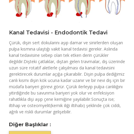
Kanal Tedavisi - Endodontik Tedavi
Çürük, dişin sert dokularını aşıp damar ve sinirlerden oluşan
pulpa kısmına ulaştığı vakit kanal tedavisi gerekir. Aslında
kanal tedavisine sebep olan tek etken derin çürükler
değildir.Dişteki çatlaklar, dıştan gelen travmalar, diş üzerinde
uzun süre rotatif aletlerle çalışılması da kanal tedavisini
gerektirecek durumlar açığa çıkarabilir. Dişin pulpa dediğimiz
canlı kısmı dişin kök ucuna kadar uzanır ve bir nevi diş için bir
müdafa bariyeri görevi görür. Çürük ilerleyip pulpa canlılığını
yitirdiğinde bu savunma bariyeri yok olur ve enfeksiyon
rahatlıkla dişi aşıp çene kemiğine yayılabilir.Sonuçta ise;
iltihap ve osteomyelit(kemik iliği iltihabı) şeklinde çok ciddi,
ağrılı ve riskli durumlar gelişebilir.
Diğer Başlıklar :